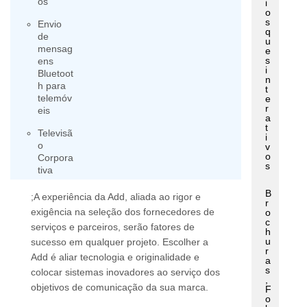
os
i
o
s
Envio
q
de
u
mensag
e
s
ens
i
Bluetoot
n
h para
t
telemóv
e
r
eis
a
t
Televisã
i
o
v
o
Corpora
s
tiva
B
;A experiência da Add, aliada ao rigor e
r
exigência na seleção dos fornecedores de
o
c
serviços e parceiros, serão fatores de
h
u
sucesso em qualquer projeto. Escolher a
r
Add é aliar tecnologia e originalidade e
a
s
colocar sistemas inovadores ao serviço dos
,
objetivos de comunicação da sua marca.
F
o