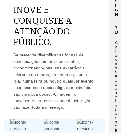
S
I
INOVE E
G
N
CONQUISTE A
3
ATENÇÃO DO
D
PÚBLICO.
A
p
r
Se pretende diversificar as formas de
e
s
comunicação com os seus clientes,
e
n
proporcionando-lhes uma experiência
t
diferente da marca, na empresa, numa
a
ç
loja, numa feira ou noutro qualquer evento,
õ
os quiosques e mesas digitais multimédia
e
s
são uma boa opção. A imagem, o
e
movimento e a possibilidade de interação
I
n
vão fazer toda a diferença.
t
e
r
a
ç
ã