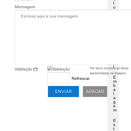
t
Mensagem
u
r
a
s
D
i
r
e
c
t
M
a
i
l
Por favor escreva as letras
Validação
(*)
apresentadas na imagem.
E
Refrescar
m
b
a
l
a
g
e
m
E
s
t