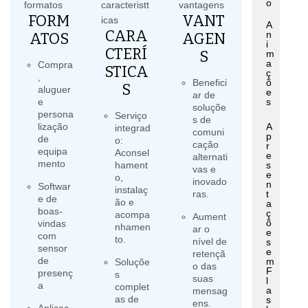
o
FORM
VANT
A
CARA
n
ATOS
AGEN
i
CTERÍ
S
m
a
Compra
STICA
ç
,
Benefici
õ
S
aluguer
e
ar de
e
s
soluçõe
persona
Serviço
s de
lização
A
integrad
comuni
p
de
o:
cação
r
equipa
Aconsel
e
alternati
mento
hament
s
vas e
e
o,
inovado
n
Softwar
instalaç
ras.
t
e de
ão e
a
boas-
ç
acompa
Aument
õ
vindas
nhamen
ar o
e
com
to.
nível de
s
sensor
e
retençã
de
m
Soluçõe
o das
F
presenç
s
suas
l
a
complet
a
mensag
as de
s
ens.