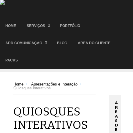
HOME
SERVIÇOS
PORTFÓLIO
ADD COMUNICAÇÃO
BLOG
ÁREA DO CLIENTE
PACKS
Home
Apresentações e Interação
Quiosques interativos
Á
QUIOSQUES
R
E
A
INTERATIVOS
S
D
E