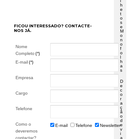
l
h
e
t
o
s
FICOU INTERESSADO? CONTACTE-
e
NOS JÁ.
M
o
n
o
Nome
f
o
Completo
(*)
l
h
E-mail
(*)
a
s
Empresa
D
e
c
Cargo
o
r
a
ç
Telefone
ã
o
d
Como o
e
E-mail
Telefone
Newsletter
v
deveremos
i
contactar?
a