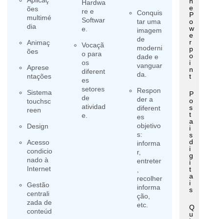
Aplicaç
h
Hardwa
e
ões
re e
Conquis
P
multimé
Softwar
tar uma
o
dia
w
e.
imagem
e
de
r
Animaç
Vocaçã
moderni
p
ões
o para
o
dade e
os
i
vanguar
Aprese
n
diferent
da.
ntações
t
es
setores
Respon
Sistema
P
de
der a
o
touchsc
atividad
s
diferent
reen
t
e.
es
a
objetivo
Design
i
s:
s
d
Acesso
informa
i
condicio
r,
g
nado à
entreter
i
Internet
t
,
a
recolher
i
Gestão
informa
s
centrali
ção,
zada de
etc.
Q
conteúd
u