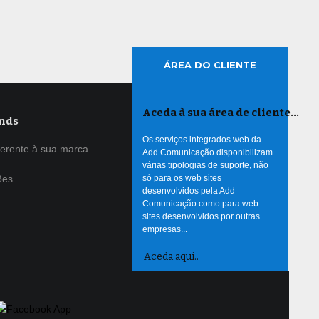
ÁREA DO CLIENTE
Aceda à sua área de cliente…
nds
Os serviços integrados web da
ferente à sua marca
Add Comunicação disponibilizam
várias tipologias de suporte, não
ões.
só para os web sites
desenvolvidos pela Add
Comunicação como para web
sites desenvolvidos por outras
empresas...
Aceda aqui..