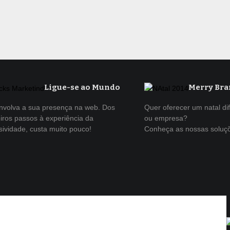
Ligue-se ao Mundo
Merry Bra
nvolva a sua presença na web. Dos
Quer oferecer um natal di
iros passos à experiência da
ou empresa?
sividade, custa muito pouco!
Conheça as nossas soluç