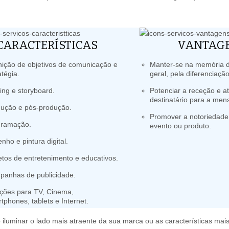
CARACTERÍSTICAS
VANTAG
nição de objetivos de comunicação e
Manter-se na memória d
atégia.
geral, pela diferenciação
fing e storyboard.
Potenciar a receção e a
destinatário para a me
ução e pós-produção.
Promover a notoriedade
gramação.
evento ou produto.
nho e pintura digital.
etos de entretenimento e educativos.
anhas de publicidade.
ções para TV, Cinema,
tphones, tablets e Internet.
 iluminar o lado mais atraente da sua marca ou as características mais