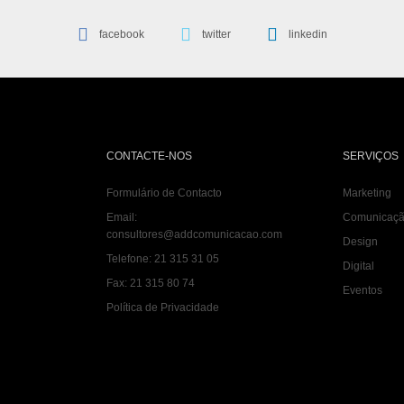
facebook
twitter
linkedin
CONTACTE-NOS
SERVIÇOS
Formulário de Contacto
Marketing
Email:
Comunicaç
consultores@addcomunicacao.com
Design
Telefone:
21 315 31 05
Digital
Fax:
21 315 80 74
Eventos
Política de Privacidade