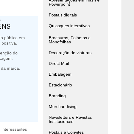
Apresentações em Flash e
Powerpoint
Postais digitais
ENS
Quiosques interativos
o público em
Brochuras, Folhetos e
Monofolhas
 positiva.
Decoração de viaturas
tenção do
nsagem.
Direct Mail
 da marca,
Embalagem
Estacionário
Branding
Merchandising
Newsletters e Revistas
Institucionais
 interessantes
Postais e Convites